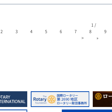
1 /
2
3
4
5
6
7
8
9
>
»