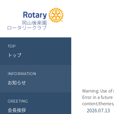
TOP
トップ
INFORMATION
お知らせ
Warning
: Use o
Error in a future
GREETING
content/themes/
会長挨拶
2026.07.13