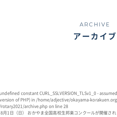
ARCHIVE
アーカイブ
f undefined constant CURL_SSLVERSION_TLSv1_0 - assumed
 version of PHP) in
/home/adjective/okayama-korakuen.org
rotary2021/archive.php
on line
28
8月1日（日） おかやま全国高校生邦楽コンクールが開催され