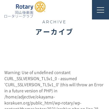
ARCHIVE
アーカイブ
Warning
: Use of undefined constant
CURL_SSLVERSION_TLSv1_0 - assumed
'CURL_SSLVERSION_TLSv1_0' (this will throw an Error
in a future version of PHP) in
/home/adjective/okayama-
korakuen.org/public_html/wp-rotary/wp-