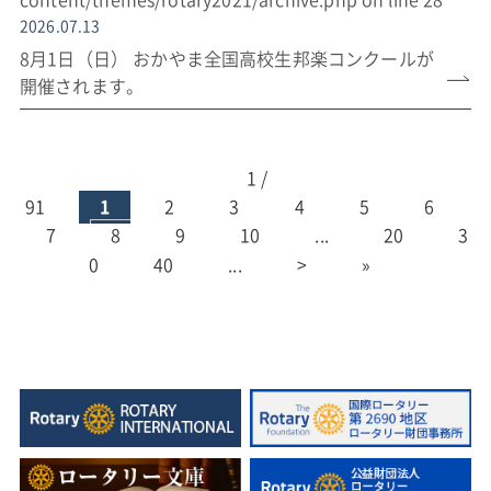
content/themes/rotary2021/archive.php
on line
28
2026.07.13
8月1日（日） おかやま全国高校生邦楽コンクールが
開催されます。
1 /
91
1
2
3
4
5
6
7
8
9
10
...
20
3
0
40
...
>
»