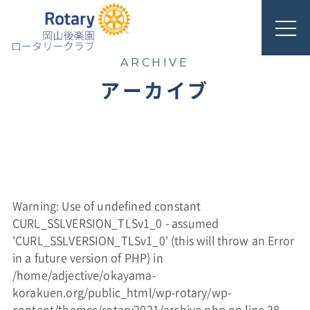
ARCHIVE
アーカイブ
Warning
: Use of undefined constant
CURL_SSLVERSION_TLSv1_0 - assumed
'CURL_SSLVERSION_TLSv1_0' (this will throw an Error
in a future version of PHP) in
/home/adjective/okayama-
korakuen.org/public_html/wp-rotary/wp-