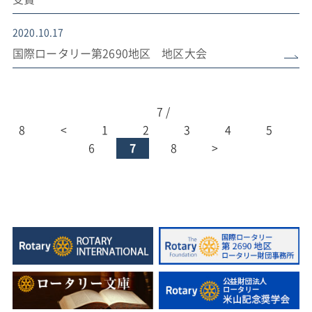
2020.10.17
国際ロータリー第2690地区 地区大会
7 /
8
<
1
2
3
4
5
6
7
8
>